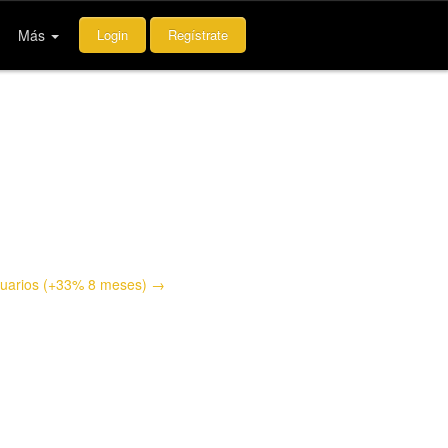
Más
Login
Regístrate
uarios (+33% 8 meses) →