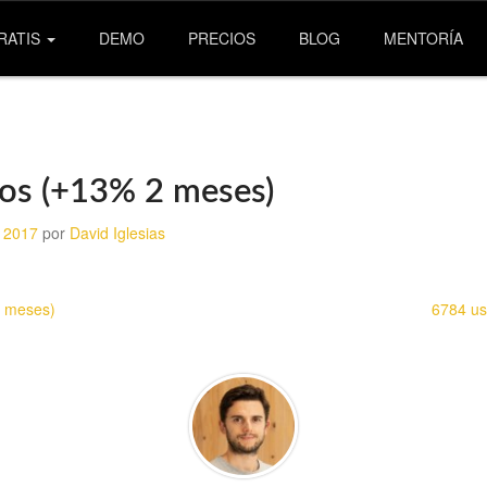
RATIS
DEMO
PRECIOS
BLOG
MENTORÍA
os (+13% 2 meses)
 2017
por
David Iglesias
4 meses)
6784 us