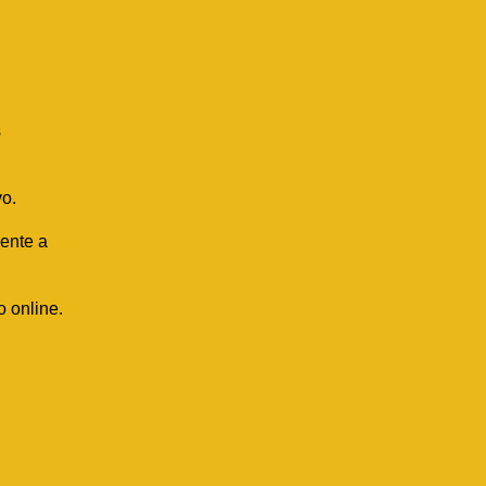
s
vo.
gente a
o online.