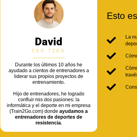
Esto es
La n
David
depor
CEO T2GO
Cómo
Durante los últimos 10 años he
Cóm
ayudado a cientos de entrenadores a
travé
liderar sus propios proyectos de
entrenamiento.
Const
Hijo de entrenadores, he logrado
confluir mis dos pasiones: la
informática y el deporte en mi empresa
(Train2Go.com) donde
ayudamos a
entrenadores de deportes de
resistencia
.