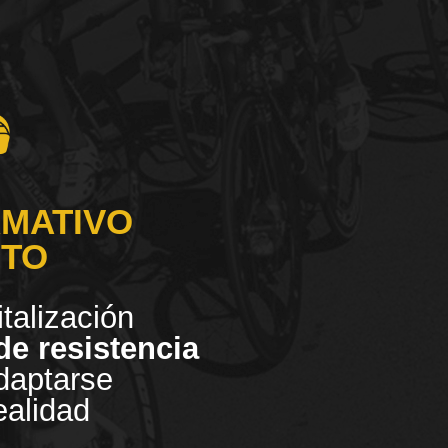
RMATIVO
ITO
italización
de resistencia
daptarse
ealidad