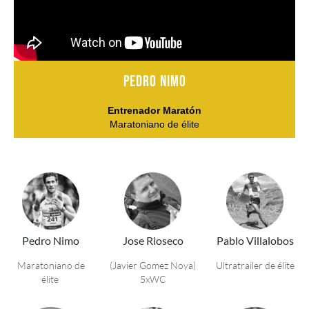
pedro nimo
Entrenador Maratón
Maratoniano de élite
Pedro Nimo
Jose Rioseco
Pablo Villalobos
Maratoniano de
(Javier Gomez Noya)
Ultratrailer de élite
élite
5xWC