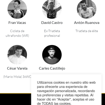
Fran Vacas
David Castro
Antón Ruanova
Ciclista de
Ex-Triatleta
Triatleta de élite
ultrafondo (WR)
profesional
César Varela
Carles Castillejo
(Mario Mola) 3xWC
Atleta de élite (JJOO)
Utilizamos cookies en nuestro sitio web
para ofrecerte una experiencia de
navegación personalizada, recordando
tus preferencias y visitas repetidas. Al
hacer clic en "Aceptar", aceptas el uso
de TODAS las cookies.