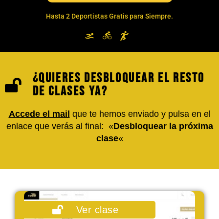
Hasta 2 Deportistas Gratis para Siempre.
¿Quieres desbloquear el resto
de clases
ya
?
Accede el mail
que te hemos enviado y pulsa en el
enlace que verás al final: «
Desbloquear la próxima
clase
«
Ver clase