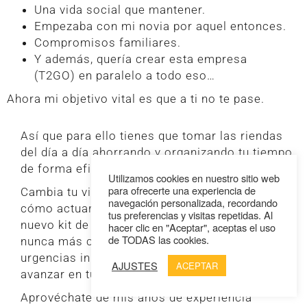
Una vida social que mantener.
Empezaba con mi novia por aquel entonces.
Compromisos familiares.
Y además, quería crear esta empresa
(T2GO) en paralelo a todo eso…
Ahora mi objetivo vital es que a ti no te pase.
Así que para ello tienes que tomar las riendas
del día a día ahorrando y organizando tu tiempo
de forma eficiente y eficaz.
Utilizamos cookies en nuestro sitio web
para ofrecerte una experiencia de
Cambia tu viejo chip (hábitos y creencias) sobre
navegación personalizada, recordando
cómo actuar y renueva tu set mental con un
tus preferencias y visitas repetidas. Al
nuevo kit de herramientas de productividad para
hacer clic en "Aceptar", aceptas el uso
de TODAS las cookies.
nunca más caer en ese lago de tareas y
urgencias inmenso que te agobia y te impide
AJUSTES
ACEPTAR
avanzar en tus proyectos.
Aprovéchate de mis años de experiencia